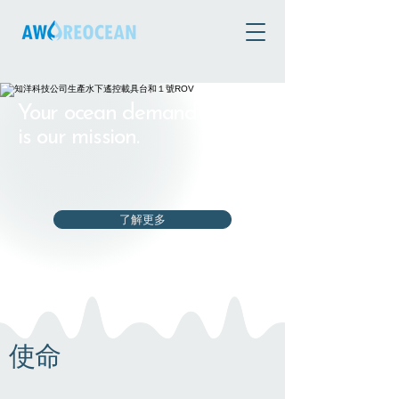
Your ocean demand
is our mission.
了解更多
使命